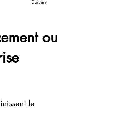
Suivant
ncement ou
rise
inissent le