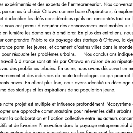
es expérimentés et des experts de l'entrepreneuriat. Nos conversati
s personnes à choisir Ottawa comme base d'opérations, à explorer 
et à identifier les défis considérables qu'ils ont rencontrés tout au
ns nous ont permis d'acquérir des connaissances inestimables sur l
tre en lumière les domaines à améliorer. En plus des entretiens, n
r comprendre l'histoire du paysage des startups à Ottawa, la d
istance parmi les jeunes, et comment d'autres villes dans le monde 
ups pour résoudre les problèmes urbains.     Nos conclusions indiq
e travail à distance sont attirés par Ottawa en raison de sa réputa
 avec des problèmes urbains. En outre, nous avons découvert un man
nement et des industries de haute technologie, ce qui pourrait lim
ents privés. En allant plus loin, nous avons identifié un décalage en
e des startups et les aspirations de sa population jeune
.
e notre projet est multiple et influence profondément l'écosystème
 adopter une approche communautaire pour relever les défis urbain
geant la collaboration et l'action collective entre les acteurs conc
tifs et de favoriser l'innovation dans le paysage entrepreneurial 
étermination des jeunes innovateurs en leur fournissant les connaissa