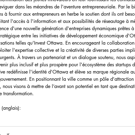
viguer dans les méandres de l'aventure entrepreneuriale. Par le biai
 à fournir aux entrepreneurs en herbe le soutien dont ils ont besoi
litant l'accès à l'information et aux possibilités de réseautage à m
ence d'une nouvelle génération d'entreprises dynamiques prêtes à r
stratégique entre les initiatives de développement économique d'O
isations telles qu'Invest Ottawa. En encourageant la collaboration e
oiter l'expertise collective et la créativité de diverses parties imp
urgents. À travers un partenariat et un dialogue soutenu, nous asp
avenir plus inclusif et plus prospère pour l'écosystème des startups
tive redéfinisse l'identité d'Ottawa et élève sa marque régionale a
gouvernement. En positionnant la ville comme un pôle d'attraction 
 nous visons à mettre de l’avant son potentiel en tant que destina
de transformation
.
 (anglais): 