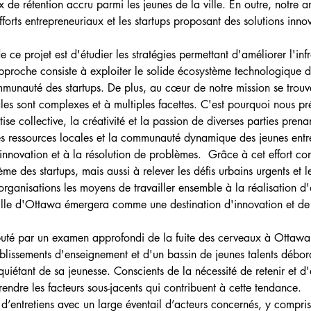
x de rétention accru parmi les jeunes de la ville. En outre, notre a
fforts entrepreneuriaux et les startups proposant des solutions inno
de ce projet est d'étudier les stratégies permettant d'améliorer l'inf
proche consiste à exploiter le solide écosystème technologique dé
unauté des startups. De plus, au cœur de notre mission se trouve
iales sont complexes et à multiples facettes. C'est pourquoi nous 
tise collective, la créativité et la passion de diverses parties prena
les ressources locales et la communauté dynamique des jeunes entr
innovation et à la résolution de problèmes.  Grâce à cet effort co
me des startups, mais aussi à relever les défis urbains urgents et le
organisations les moyens de travailler ensemble à la réalisation d
ille d'Ottawa émergera comme une destination d'innovation et de 
buté par un examen approfondi de la fuite des cerveaux à Ottawa.
blissements d'enseignement et d'un bassin de jeunes talents débor
nquiétant de sa jeunesse. Conscients de la nécessité de retenir et d'
endre les facteurs sous-jacents qui contribuent à cette tendance.
d’entretiens avec un large éventail d’acteurs concernés, y compris