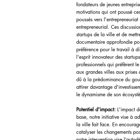
fondateurs de jeunes entrepris
motivations qui ont poussé ce
poussés vers l'entrepreneuriat 
entrepreneurial. Ces discussio
startups de la ville et de met
documentaire approfondie pou
préférence pour le travail à d
l'esprit innovateur des start
professionnels qui préfèrent l
aux grandes villes aux prises
dû à la prédominance du gouver
attirer davantage d'investissem
le dynamisme de son écosystèm
Potentiel d'impact: 
L'impact d
base, notre initiative vise à
la ville fait face. En encoura
catalyser les changements posi
notre intervention vise l’autod