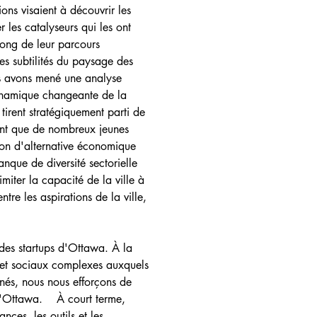
ons visaient à découvrir les 
les catalyseurs qui les ont 
 long de leur parcours 
es subtilités du paysage des 
ous avons mené une analyse 
ynamique changeante de la 
tirent stratégiquement parti de 
uent que de nombreux jeunes 
tion d'alternative économique 
que de diversité sectorielle 
iter la capacité de la ville à 
tre les aspirations de la ville, 
 des startups d'Ottawa. À la 
s et sociaux complexes auxquels 
ernés, nous nous efforçons de 
d'Ottawa.    À court terme, 
nces, les outils et les 