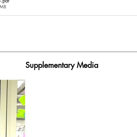
3
.pdf
8MB
Supplementary Media