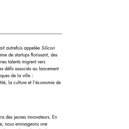
it autrefois appelée 
Silicon 
me de startups florissant, des 
es talents migrent vers 
es défis associés au lancement 
ues de la ville :   
ité, la culture et l'économie de 
ins des jeunes innovateurs. En 
dre, nous envisageons une 