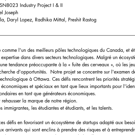
023 Industry Project I & II
el Joseph
la, Daryl Lopez, Radhika Mittal, Preshit Rastog
 comme l'un des meilleurs pôles technologiques du Canada, et éta
 expertise dans divers secteurs technologiques. Malgré un écosystè
une tendance préoccupante à la « fuite des cerveaux », où les jeun
echerche d'opportunités.  Notre projet se concentre sur l'examen d
echnologique à Ottawa. Ces défis rencontrent les priorités stratégiq
ts économiques et spéciaux en tant que lieux importants pour l'ident
econdaires en tant que générateurs économiques.   
et rehausser la marque de notre région.    
nes immigrantes, les étudiantes et étudiants, et les talents.   
r ces défis en favorisant un écosystème de startups adapté aux beso
ux arrivants qui sont enclins à prendre des risques et à entrepren