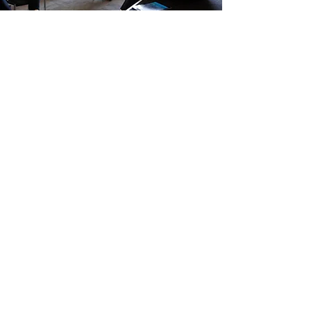
Personnel municipal
Vous travaillez avec la ville d’Ottawa
et aimeriez trouver des solutions
novatrices qui pourraient répondre
aux besoins prioritaires d’Ottawa?
Vous pourriez travailler avec des
étudiants et des professeurs à la
cocréation de projets pilotes au profit
de notre communauté.
Contactez-nous