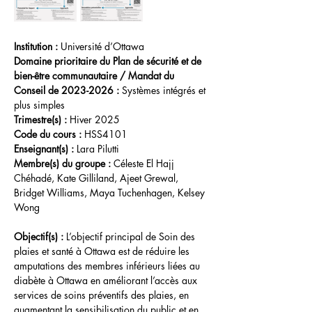
Institution :
 Université d’Ottawa
Domaine prioritaire du Plan de sécurité et de 
bien-être communautaire / Mandat du 
Conseil de 2023-2026 :
 Systèmes intégrés et 
plus simples
Trimestre(s) : 
Hiver 2025
Code du cours :
 HSS4101 
Enseignant(s) :
 Lara Pilutti
Membre(s) du groupe : 
Céleste El Hajj 
Chéhadé, Kate Gilliland, Ajeet Grewal, 
Bridget Williams, Maya Tuchenhagen, Kelsey 
Wong
Objectif(s) : 
L’objectif principal de Soin des 
plaies et santé à Ottawa est de réduire les 
amputations des membres inférieurs liées au 
diabète à Ottawa en améliorant l’accès aux 
services de soins préventifs des plaies, en 
augmentant la sensibilisation du public et en 